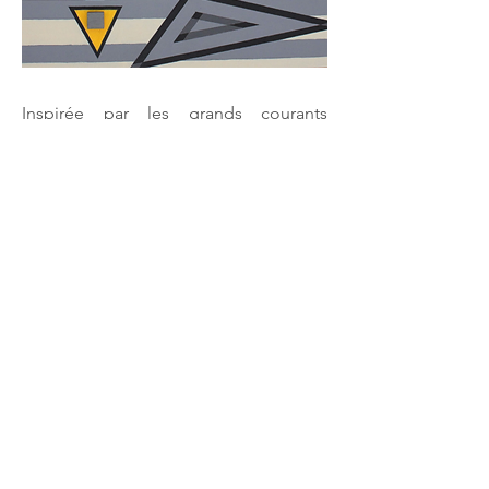
Inspirée par les grands courants
artistiques du début du XXe siècle et
par les recherches liées à l’art
cinétique, Marjoo développe un
univers où formes, couleurs et volumes
s’entrelacent pour créer des œuvres
vibrantes et dynamiques. Son parcours
artistique débute par la peinture,
enrichie d’éléments en bois, afin
d’explorer l’équilibre entre géométrie
et harmonie chromatique. Cette
première étape marque sa quête d’un
lien profond entre mouvement et
matière.